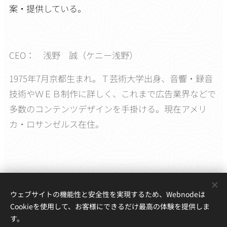
案・提供している。
CEO： 浅野 誠（ケニー浅野）
1975年7月京都生まれ。Ｔ芸術大学出身、音響・録音
技術やＷＥＢ制作に詳しく、これまで広告業界などで
多数のコンテンツデザインを手掛ける。現在アメリ
カ・ロサンゼルス在住。
ウェブサイトの機能性と安全性を実現するため、Webnodeは
Cookieを使用して、お客様にできるだけ最高の体験を提供しま
SIER Music Planning(c)
す。